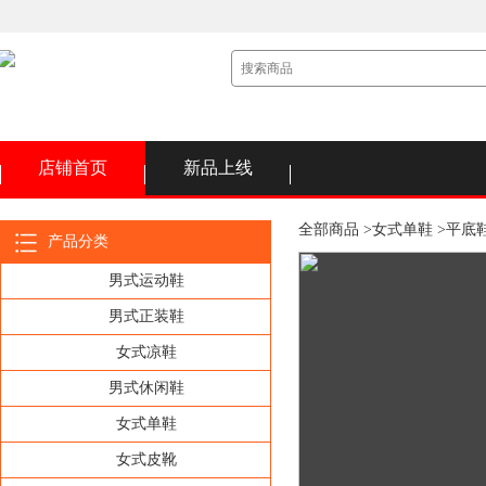
店铺首页
新品上线
全部商品 >
女式单鞋 >
平底鞋
产品分类
男式运动鞋
男式正装鞋
女式凉鞋
男式休闲鞋
女式单鞋
女式皮靴