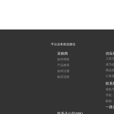
平台业务推送微信
采购商
供应
入驻
如何维权
成为
产品推荐
商品
如何注册
订单
购买流程
联系
座机号
手机：1
邮箱：s
一路
联系子公司(MK)