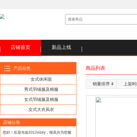
店铺首页
新品上线
商品列表
产品分类
女式休闲装
销量排序
上架时
男式羽绒服及棉服
女式羽绒服及棉服
女式大衣风衣
店铺公告
您好！欢迎光临3312vizey，很高兴为您服