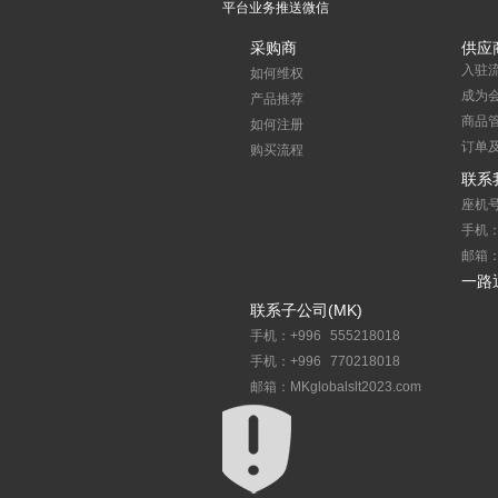
平台业务推送微信
采购商
供应
入驻
如何维权
成为
产品推荐
商品
如何注册
订单
购买流程
联系
座机号
手机：1
邮箱：s
一路
联系子公司(MK)
手机：+996 555218018
手机：+996 770218018
邮箱：MKglobalslt2023.com