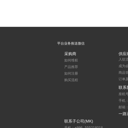
平台业务推送微信
采购商
供应
入驻
如何维权
成为
产品推荐
商品
如何注册
订单
购买流程
联系
座机号
手机：1
邮箱：s
一路
联系子公司(MK)
手机：+996 555218018