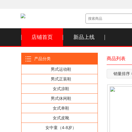
店铺首页
新品上线
商品列表
产品分类
男式运动鞋
销量排序
男式正装鞋
女式凉鞋
男式休闲鞋
女式单鞋
女式皮靴
女中童（4-8岁）