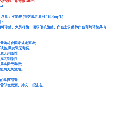
水免洗手消毒液 500ml
ml
含量：次氯酸 (
有效氧含量
70-160.0mg/L)
别：
葡萄球菌、大肠杆菌、铜绿假单胞菌、白色念珠菌和白色葡萄球菌具有
量均符合国家规定要求
;
试验
,
属实际无毒级
;
属无刺激性;
属无刺激性
;
属实际无毒级
;
验属无刺激性。
的杀菌消毒
需部位喷酒、冲洗、或漫泡
。