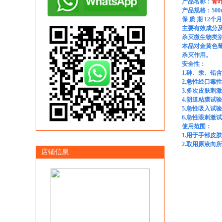
产品名称：
青叶
产品规格：500
保
质
期
12
个月
主要有效成分及
杀灭微生物类
本品对金黄色
杀灭作用。
安
全性
：
1.砷、汞、
铅含
2.
急性经口毒性
3.
多
次皮肤刺激
4.
阴道粘膜试验
5
.
急性吸入试验
6.
急性眼刺激试
使用范围：
1
.
用于手部皮肤
2
.
取用原液向所
店铺信息