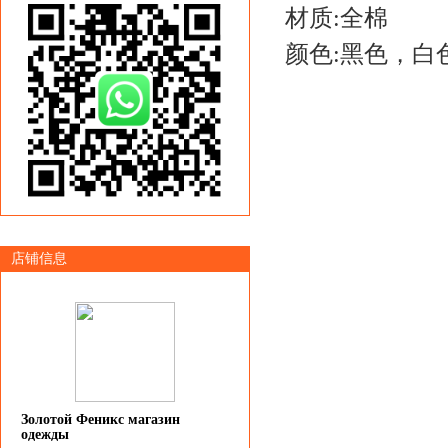
材质:全棉
颜色:黑色，白
店铺信息
Золотой Феникс магазин
одежды