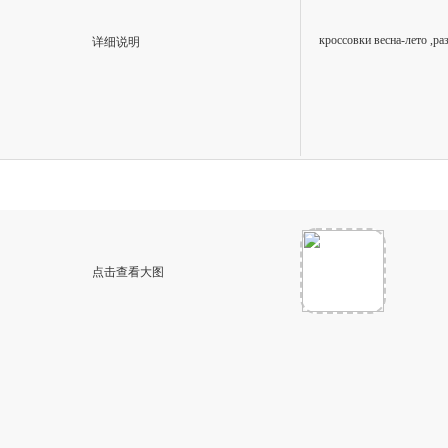
кроссовки весна-лето ,ра
详细说明
点击查看大图