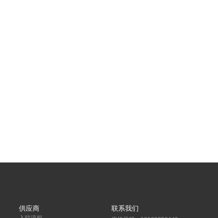
供应商
联系我们