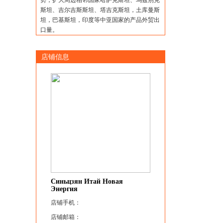
势，扩大周边相邻国家哈萨克斯坦、乌兹别克
斯坦、吉尔吉斯斯坦、塔吉克斯坦，土库曼斯
坦，巴基斯坦，印度等中亚国家的产品外贸出
口量。
店铺信息
Синьцзян Итай Новая
Энергия
店铺手机：
店铺邮箱：