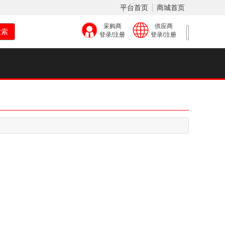
平台首页
商城首页
采购商
供应商
登录/注册
登录/注册