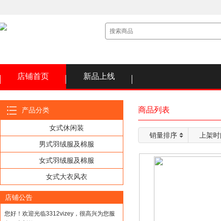
店铺首页
新品上线
商品列表
产品分类
女式休闲装
销量排序
上架时
男式羽绒服及棉服
女式羽绒服及棉服
女式大衣风衣
店铺公告
您好！欢迎光临3312vizey，很高兴为您服