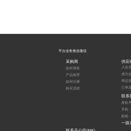
平台业务推送微信
采购商
供应
入驻
如何维权
成为
产品推荐
商品
如何注册
订单
购买流程
联系
座机号
手机：1
邮箱：s
一路
联系子公司(MK)